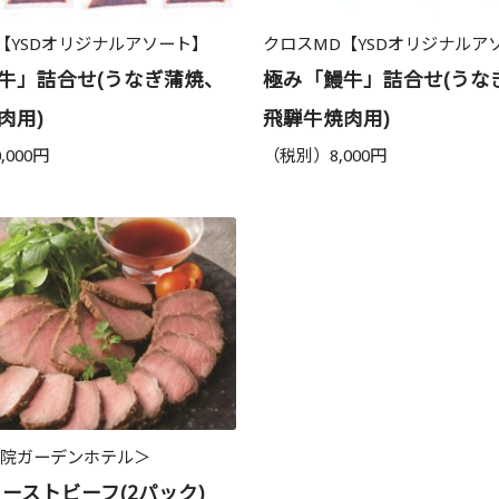
【YSDオリジナルアソート】
クロスMD【YSDオリジナルア
牛」詰合せ(うなぎ蒲焼、
極み「鰻牛」詰合せ(うな
肉用)
飛騨牛焼肉用)
,000円
（税別）8,000円
布院ガーデンホテル＞
ローストビーフ(2パック)