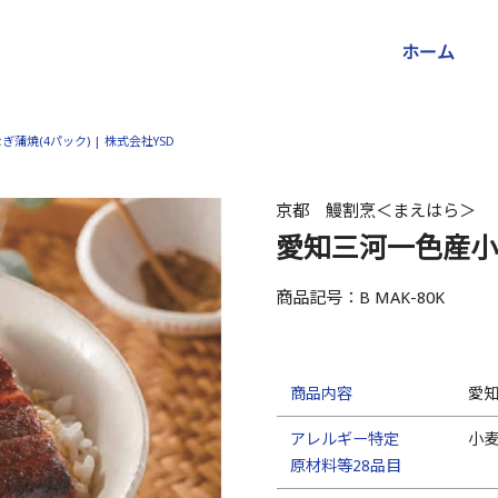
ホーム
焼(4パック) | 株式会社YSD
京都 鰻割烹＜まえはら＞
愛知三河一色産小
商品記号：B MAK-80K
商品内容
愛知
アレルギー特定
小
原材料等28品目