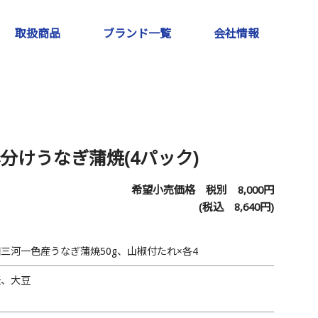
取扱商品
ブランド一覧
会社情報
分けうなぎ蒲焼(4パック)
希望小売価格 税別
8,000
円
(税込
8,640
円)
三河一色産うなぎ蒲焼50g、山椒付たれ×各4
麦、大豆