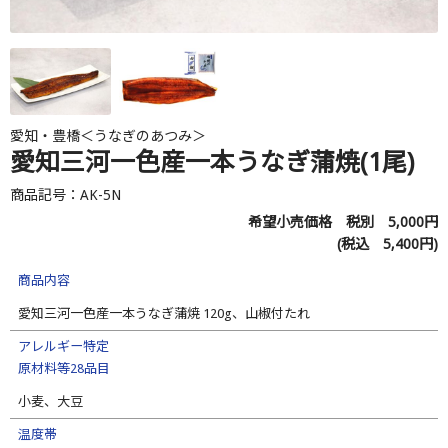
愛知・豊橋＜うなぎのあつみ＞
愛知三河一色産一本うなぎ蒲焼(1尾)
商品記号：AK-5N
希望小売価格 税別
5,000
円
(税込
5,400
円)
商品内容
愛知三河一色産一本うなぎ蒲焼 120g、山椒付たれ
アレルギー特定
原材料等28品目
小麦、大豆
温度帯