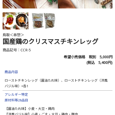
鳥取＜串惣＞
国産鶏のクリスマスチキンレッグ
商品記号：CCR-5
希望小売価格 税別
5,000
円
(税込
5,400
円)
商品内容
ローストチキンレッグ（醤油たれ味）、ローストチキンレッグ（洋風
バジル味）×各1
アレルギー特定
原材料等28品目
【醤油たれ味】小麦・大豆・鶏肉
【洋風バジル味】小麦・ごま・大豆・鶏肉・豚肉