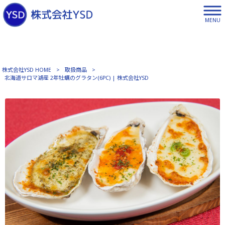
MENU
株式会社YSD HOME
>
取扱商品
>
北海道サロマ湖産 2年牡蠣のグラタン(6PC) | 株式会社YSD