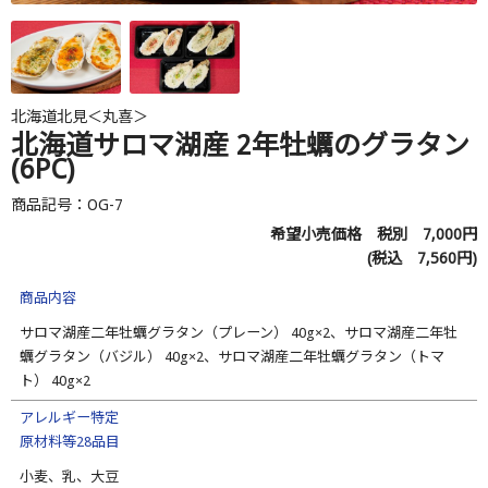
北海道北見＜丸喜＞
北海道サロマ湖産 2年牡蠣のグラタン
(6PC)
商品記号：OG-7
希望小売価格 税別
7,000
円
(税込
7,560
円)
商品内容
サロマ湖産二年牡蠣グラタン（プレーン） 40g×2、サロマ湖産二年牡
蠣グラタン（バジル） 40g×2、サロマ湖産二年牡蠣グラタン（トマ
ト） 40g×2
アレルギー特定
原材料等28品目
小麦、乳、大豆