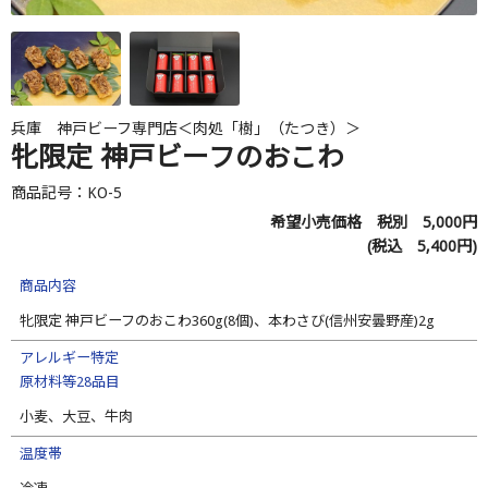
兵庫 神戸ビーフ専門店＜肉処「樹」（たつき）＞
牝限定 神戸ビーフのおこわ
商品記号：KO-5
希望小売価格 税別
5,000
円
(税込
5,400
円)
商品内容
牝限定 神戸ビーフのおこわ360g(8個)、本わさび(信州安曇野産)2g
アレルギー特定
原材料等28品目
小麦、大豆、牛肉
温度帯