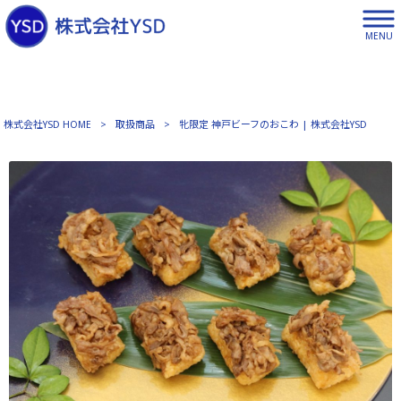
MENU
株式会社YSD HOME
>
取扱商品
>
牝限定 神戸ビーフのおこわ | 株式会社YSD