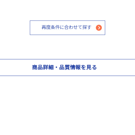
再度条件に合わせて探す
商品詳細・品質情報を見る
配送温度
冷凍
総重量
901.2g
サイトマップ
プライバシーポリシー
箱資材
化粧箱