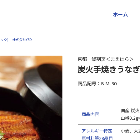
ホーム
ク) | 株式会社YSD
京都 鰻割烹＜まえはら＞
炭火手焼きうなぎ蒲
商品記号：B M-30
国産 炭火
商品内容
山椒0.2g
アレルギー特定
小麦、大
原材料等28品目