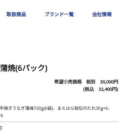
取扱商品
ブランド一覧
会社情報
焼(6パック)
希望小売価格 税別
30,000
円
(税込
32,400
円)
手焼きうなぎ蒲焼720g(6袋)、まえはら秘伝のたれ30g×6、
×6
豆