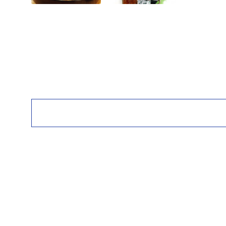
商品情報
商品名
炭火手焼きうなぎ蒲焼
産地
＜うなぎ＞日本
保存方法
冷凍（-18℃以下）で保存