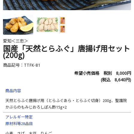
愛知＜三忠＞
国産「天然とらふぐ」唐揚げ用セット
(200g)
商品記号：TTFK-81
希望小売価格 税別
8,000
円
(税込
8,640
円)
商品内容
天然とらふぐ唐揚げ用（とらふぐあら・とらふぐ切身）200g、聖護院
かぶらのもみじおろしぽん酢15g×2
アレルギー特定
原材料等28品目
小麦、さば、大豆、りんご