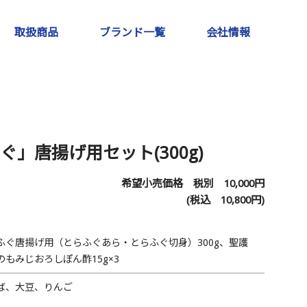
取扱商品
ブランド一覧
会社情報
」唐揚げ用セット(300g)
希望小売価格 税別
10,000
円
(税込
10,800
円)
ふぐ唐揚げ用（とらふぐあら・とらふぐ切身）300g、聖護
のもみじおろしぽん酢15g×3
ば、大豆、りんご