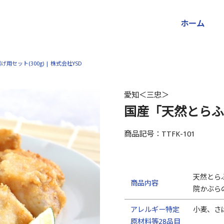
ホーム
セット(300g) | 株式会社YSD
愛知＜三忠＞
国産「天然とらふぐ
商品記号：TTFK-101
天然とら
商品内容
院かぶら
アレルギー特定
小麦、さ
原材料等28品目